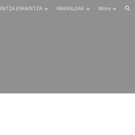
UNTZA ESKAINTZA
IRAKASLEAK
More
ion