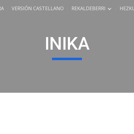
RA
VERSIÓN CASTELLANO
REKALDEBERRI
HEZK
ip to main content
Skip to navigat
INIKA